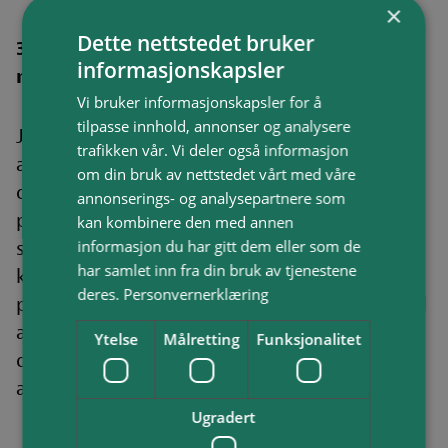
×
Dette nettstedet bruker
3.Respekter levende lys og brennbart
informasjonskapsler
materiale
Vi bruker informasjonskapsler for å
tilpasse innhold, annonser og analysere
Julepynt er ofte laget av tynt papir, filt eller
trafikken vår. Vi deler også informasjon
andre lett brennbare materialer. Vær
om din bruk av nettstedet vårt med våre
oppmerksom på dette når du plasserer ut
annonserings- og analysepartnere som
pyntegjenstandene, spesielt hvis de går på
kan kombinere den med annen
strøm. Undersøk at lys og andre elektriske
informasjon du har gitt dem eller som de
har samlet inn fra din bruk av tjenestene
komponenter fungerer som de skal. Ikke bruk
deres.
Personvernerklæring
produkter som virker unormalt varme. Ha god
avstand til panelovner og andre varmekilder,
Ytelse
Målretting
Funksjonalitet
dette gjelder også for duker, gardiner og
andre tekstiler.
Ugradert