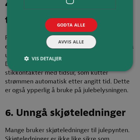
4. Bruk stikkontakt med
tidsstyring
GODTA ALLE
På noen elektriske produkter, som for
AVVIS ALLE
eksempel kaffetraktere, er det anbefalt å dra
ut støpselet når produktet ikke er i bruk.
VIS DETALJER
Dette slipper du hvis du monterer
stikkontakter med tidsur, som kutter
strømmen automatisk etter angitt tid. Dette
er også ypperlig å bruke på julebelysningen.
6. Unngå skjøteledninger
Mange bruker skjøteledninger til julepynten.
Skjøteledninger er ikke like sikre som