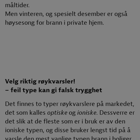
måltider.
Men vinteren, og spesielt desember er også
høysesong for brann i private hjem.
Velg riktig røykvarsler!
– feil type kan gi falsk trygghet
Det finnes to typer røykvarslere på markedet,
det som kalles
optiske
og
ioniske
. Dessverre er
det slik at de fleste som er i bruk er av den
ioniske typen, og disse bruker lengst tid på å
varsle den mest vanlige typen brann i boliger,